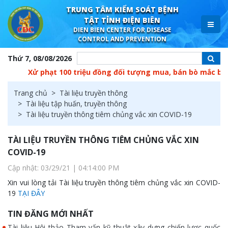
TRUNG TÂM KIỂM SOÁT BỆNH
TẬT TỈNH ĐIỆN BIÊN
DIEN BIEN CENTER FOR DISEASE
CONTROL AND PREVENTION
Thứ 7, 08/08/2026
Xử phạt 100 triệu đồng đối tượng mua, bán bò mắc bệnh
C
Trang chủ
Tài liệu truyền thông
Tài liệu tập huấn, truyền thông
Tài liệu truyền thông tiêm chủng vắc xin COVID-19
TÀI LIỆU TRUYỀN THÔNG TIÊM CHỦNG VẮC XIN
COVID-19
Cập nhật: 03/29/21 | 04:14:00 PM
Xin vui lòng tải Tài liệu truyền thông tiêm chủng vắc xin COVID-
19
TẠI ĐÂY
TIN ĐĂNG MỚI NHẤT
Tài liệu Hội thảo Tham vấn kỹ thuật xây dựng chiến lược quốc