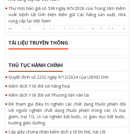
Thư mời báo giá số 598 ngày 8/5/2026 của Trung tâm Kiểm
soát bệnh tật tỉnh Điện Biên gửi Các hãng sản xuất, nhà
cung cấp tại Việt Nam
Thư mời Cung cấp báo giá chào hàng Truyền thông về
phòng chống tác hại của thuốc lá ngày 17/4/2026 của Trung
tâm kiểm soát bệnh tật tỉnh Điện Biên
TÀI LIỆU TRUYỀN THÔNG
Thư mời báo giá số 514 ngày 17/4/2026 của Trung tâm
Kiểm soát bệnh tật tỉnh Điện Biên gửi các công ty, đơn vị
cung cấp dịch vụ hội trường tại tỉnh Điện Biên
THỦ TỤC HÀNH CHÍNH
Quyết định số 2232 ngày 9/12/2024 của UBND tỉnh
Kiểm dịch Y tế đối với hàng hoá
Kiểm dịch Y tế đối với Phương tiện vân tải
ĐK tham gia điều trị nghiện các chất dạng thuốc phiện đối
với người nghiện chất dạng thuốc phiện trong các cS trại
giam, trại TG, cs cai nghiện bắt buộc, cs giáo dục bắt buộc,
trường giáo dưỡng.
Cấp giấy chứng nhận kiểm dịch y tế thi thể, hài cốt