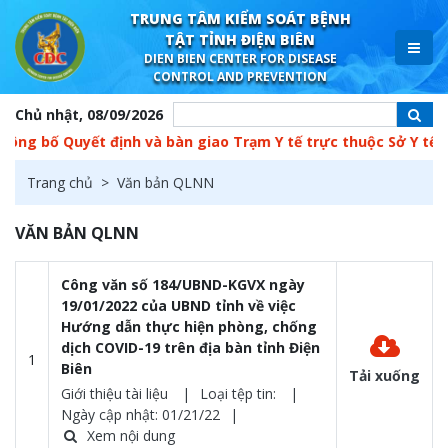
TRUNG TÂM KIỂM SOÁT BỆNH
TẬT TỈNH ĐIỆN BIÊN
DIEN BIEN CENTER FOR DISEASE
CONTROL AND PREVENTION
Chủ nhật, 08/09/2026
bố Quyết định và bàn giao Trạm Y tế trực thuộc Sở Y tế về UBN
Trang chủ
Văn bản QLNN
VĂN BẢN QLNN
Công văn số 184/UBND-KGVX ngày
19/01/2022 của UBND tỉnh về việc
Hướng dẫn thực hiện phòng, chống
dịch COVID-19 trên địa bàn tỉnh Điện
1
Biên
Tải xuống
Giới thiệu tài liệu
Loại tệp tin:
Ngày cập nhật: 01/21/22
Xem nội dung