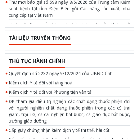
Thư mời báo giá số 598 ngày 8/5/2026 của Trung tâm Kiểm
soát bệnh tật tỉnh Điện Biên gửi Các hãng sản xuất, nhà
cung cấp tại Việt Nam
Thư mời Cung cấp báo giá chào hàng Truyền thông về
phòng chống tác hại của thuốc lá ngày 17/4/2026 của Trung
tâm kiểm soát bệnh tật tỉnh Điện Biên
TÀI LIỆU TRUYỀN THÔNG
Thư mời báo giá số 514 ngày 17/4/2026 của Trung tâm
Kiểm soát bệnh tật tỉnh Điện Biên gửi các công ty, đơn vị
cung cấp dịch vụ hội trường tại tỉnh Điện Biên
THỦ TỤC HÀNH CHÍNH
Quyết định số 2232 ngày 9/12/2024 của UBND tỉnh
Kiểm dịch Y tế đối với hàng hoá
Kiểm dịch Y tế đối với Phương tiện vân tải
ĐK tham gia điều trị nghiện các chất dạng thuốc phiện đối
với người nghiện chất dạng thuốc phiện trong các cS trại
giam, trại TG, cs cai nghiện bắt buộc, cs giáo dục bắt buộc,
trường giáo dưỡng.
Cấp giấy chứng nhận kiểm dịch y tế thi thể, hài cốt