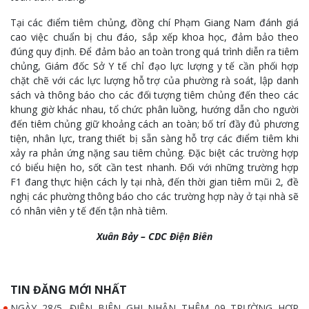
Tại các điểm tiêm chủng, đồng chí Phạm Giang Nam đánh giá
cao việc chuẩn bị chu đáo, sắp xếp khoa học, đảm bảo theo
đúng quy định. Để đảm bảo an toàn trong quá trình diễn ra tiêm
chủng, Giám đốc Sở Y tế chỉ đạo lực lượng y tế cần phối hợp
chặt chẽ với các lực lượng hỗ trợ của phường rà soát, lập danh
sách và thông báo cho các đối tượng tiêm chủng đến theo các
khung giờ khác nhau, tổ chức phân luồng, hướng dẫn cho người
đến tiêm chủng giữ khoảng cách an toàn; bố trí đầy đủ phương
tiện, nhân lực, trang thiết bị sẵn sàng hỗ trợ các điểm tiêm khi
xảy ra phản ứng nặng sau tiêm chủng. Đặc biệt các trường hợp
có biểu hiện ho, sốt cần test nhanh. Đối với những trường hợp
F1 đang thực hiện cách ly tại nhà, đến thời gian tiêm mũi 2, đề
nghị các phường thông báo cho các trường hợp này ở tại nhà sẽ
có nhân viên y tế đến tận nhà tiêm.
Xuân Bảy – CDC Điện Biên
TIN ĐĂNG MỚI NHẤT
NGÀY 28/5, ĐIỆN BIÊN GHI NHẬN THÊM 09 TRƯỜNG HỢP