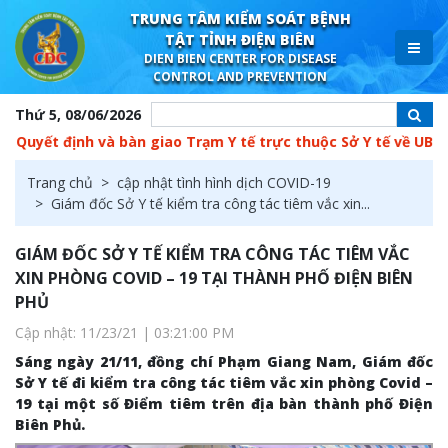
TRUNG TÂM KIỂM SOÁT BỆNH
TẬT TỈNH ĐIỆN BIÊN
DIEN BIEN CENTER FOR DISEASE
CONTROL AND PREVENTION
Thứ 5, 08/06/2026
định và bàn giao Trạm Y tế trực thuộc Sở Y tế về UBND cấp xã
Trang chủ
cập nhật tình hình dịch COVID-19
Giám đốc Sở Y tế kiểm tra công tác tiêm vắc xin...
GIÁM ĐỐC SỞ Y TẾ KIỂM TRA CÔNG TÁC TIÊM VẮC
XIN PHÒNG COVID – 19 TẠI THÀNH PHỐ ĐIỆN BIÊN
PHỦ
Cập nhật: 11/23/21 | 03:21:00 PM
Sáng ngày 21/11, đồng chí Phạm Giang Nam, Giám đốc
Sở Y tế đi kiểm tra công tác tiêm vắc xin phòng Covid –
19 tại một số Điểm tiêm trên địa bàn thành phố Điện
Biên Phủ.