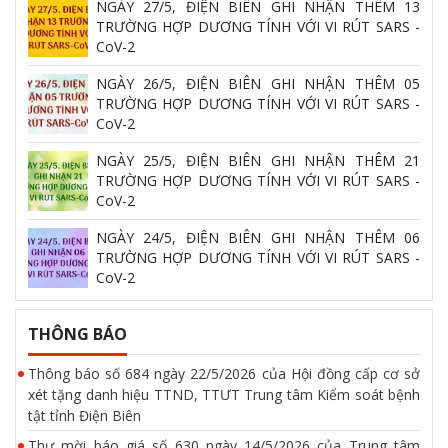
NGÀY 27/5, ĐIỆN BIÊN GHI NHẬN THÊM 13
TRƯỜNG HỢP DƯƠNG TÍNH VỚI VI RÚT SARS -
CoV-2
NGÀY 26/5, ĐIỆN BIÊN GHI NHẬN THÊM 05
TRƯỜNG HỢP DƯƠNG TÍNH VỚI VI RÚT SARS -
CoV-2
NGÀY 25/5, ĐIỆN BIÊN GHI NHẬN THÊM 21
TRƯỜNG HỢP DƯƠNG TÍNH VỚI VI RÚT SARS -
CoV-2
NGÀY 24/5, ĐIỆN BIÊN GHI NHẬN THÊM 06
TRƯỜNG HỢP DƯƠNG TÍNH VỚI VI RÚT SARS -
CoV-2
THÔNG BÁO
Thông báo số 684 ngày 22/5/2026 của Hội đồng cấp cơ sở
xét tặng danh hiệu TTND, TTƯT Trung tâm Kiểm soát bệnh
tật tỉnh Điện Biên
Thư mời báo giá số 630 ngày 14/5/2026 của Trung tâm