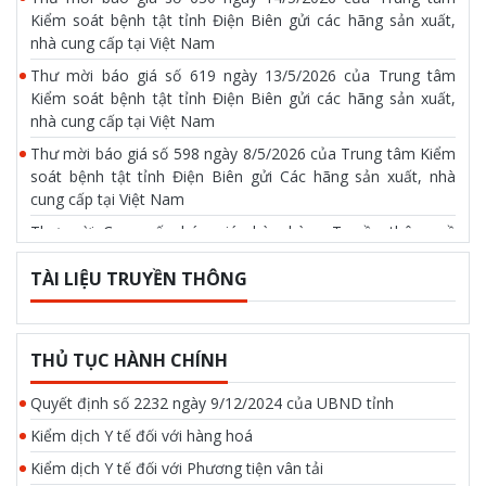
Kiểm soát bệnh tật tỉnh Điện Biên gửi các hãng sản xuất,
nhà cung cấp tại Việt Nam
Thư mời báo giá số 619 ngày 13/5/2026 của Trung tâm
Kiểm soát bệnh tật tỉnh Điện Biên gửi các hãng sản xuất,
nhà cung cấp tại Việt Nam
Thư mời báo giá số 598 ngày 8/5/2026 của Trung tâm Kiểm
soát bệnh tật tỉnh Điện Biên gửi Các hãng sản xuất, nhà
cung cấp tại Việt Nam
Thư mời Cung cấp báo giá chào hàng Truyền thông về
phòng chống tác hại của thuốc lá ngày 17/4/2026 của Trung
tâm kiểm soát bệnh tật tỉnh Điện Biên
TÀI LIỆU TRUYỀN THÔNG
Thư mời báo giá số 514 ngày 17/4/2026 của Trung tâm
Kiểm soát bệnh tật tỉnh Điện Biên gửi các công ty, đơn vị
cung cấp dịch vụ hội trường tại tỉnh Điện Biên
THỦ TỤC HÀNH CHÍNH
Quyết định số 2232 ngày 9/12/2024 của UBND tỉnh
Kiểm dịch Y tế đối với hàng hoá
Kiểm dịch Y tế đối với Phương tiện vân tải