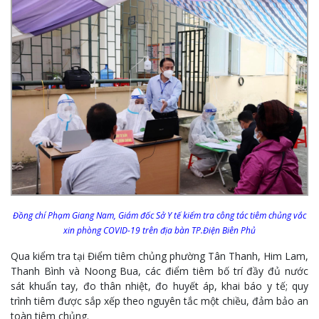
Đồng chí Phạm Giang Nam, Giám đốc Sở Y tế kiểm tra công tác tiêm chủng vắc
xin phòng COVID-19 trên địa bàn TP.Điện Biên Phủ
Qua kiểm tra tại Điểm tiêm chủng phường Tân Thanh, Him Lam,
Thanh Bình và Noong Bua, các điểm tiêm bố trí đầy đủ nước
sát khuẩn tay, đo thân nhiệt, đo huyết áp, khai báo y tế; quy
trình tiêm được sắp xếp theo nguyên tắc một chiều, đảm bảo an
toàn tiêm chủng.