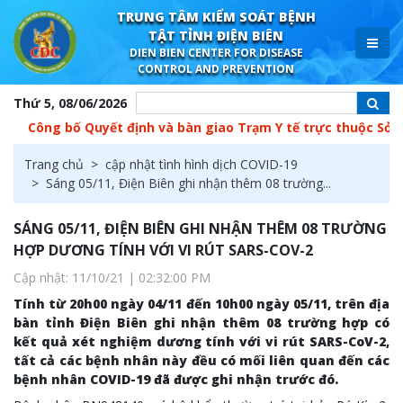
TRUNG TÂM KIỂM SOÁT BỆNH
TẬT TỈNH ĐIỆN BIÊN
DIEN BIEN CENTER FOR DISEASE
CONTROL AND PREVENTION
Thứ 5, 08/06/2026
g bố Quyết định và bàn giao Trạm Y tế trực thuộc Sở Y tế về 
Trang chủ
cập nhật tình hình dịch COVID-19
Sáng 05/11, Điện Biên ghi nhận thêm 08 trường...
SÁNG 05/11, ĐIỆN BIÊN GHI NHẬN THÊM 08 TRƯỜNG
HỢP DƯƠNG TÍNH VỚI VI RÚT SARS-COV-2
Cập nhật: 11/10/21 | 02:32:00 PM
Tính từ 20h00 ngày 04/11 đến 10h00 ngày 05/11, trên địa
bàn tỉnh Điện Biên ghi nhận thêm 08 trường hợp có
kết quả xét nghiệm dương tính với vi rút SARS-CoV-2,
tất cả các bệnh nhân này đều có mối liên quan đến các
bệnh nhân COVID-19 đã được ghi nhận trước đó.