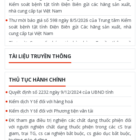
Kiểm soát bệnh tật tỉnh Điện Biên gửi các hãng sản xuất,
nhà cung cấp tại Việt Nam
Thư mời báo giá số 598 ngày 8/5/2026 của Trung tâm Kiểm
soát bệnh tật tỉnh Điện Biên gửi Các hãng sản xuất, nhà
cung cấp tại Việt Nam
Thư mời Cung cấp báo giá chào hàng Truyền thông về
phòng chống tác hại của thuốc lá ngày 17/4/2026 của Trung
tâm kiểm soát bệnh tật tỉnh Điện Biên
TÀI LIỆU TRUYỀN THÔNG
Thư mời báo giá số 514 ngày 17/4/2026 của Trung tâm
Kiểm soát bệnh tật tỉnh Điện Biên gửi các công ty, đơn vị
cung cấp dịch vụ hội trường tại tỉnh Điện Biên
THỦ TỤC HÀNH CHÍNH
Quyết định số 2232 ngày 9/12/2024 của UBND tỉnh
Kiểm dịch Y tế đối với hàng hoá
Kiểm dịch Y tế đối với Phương tiện vân tải
ĐK tham gia điều trị nghiện các chất dạng thuốc phiện đối
với người nghiện chất dạng thuốc phiện trong các cS trại
giam, trại TG, cs cai nghiện bắt buộc, cs giáo dục bắt buộc,
trường giáo dưỡng.