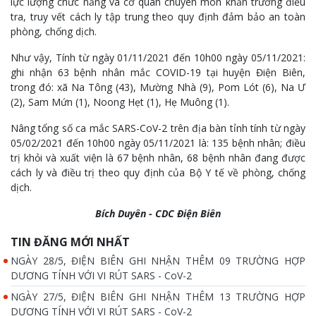
lực lượng chức năng và cơ quan chuyên môn khẩn trương điều
tra, truy vết cách ly tập trung theo quy định đảm bảo an toàn
phòng, chống dịch.
Như vậy, Tính từ ngày 01/11/2021 đến 10h00 ngày 05/11/2021:
ghi nhận 63 bệnh nhân mắc COVID-19 tại huyện Điện Biên,
trong đó: xã Na Tông (43), Mường Nhà (9), Pom Lót (6), Na Ư
(2), Sam Mứn (1), Noong Hẹt (1), Hẹ Muông (1).
Nâng tổng số ca mắc SARS-CoV-2 trên địa bàn tỉnh tính từ ngày
05/02/2021 đến 10h00 ngày 05/11/2021 là: 135 bệnh nhân; điều
trị khỏi và xuất viện là 67 bệnh nhân, 68 bệnh nhân đang được
cách ly và điều trị theo quy định của Bộ Y tế về phòng, chống
dịch.
Bích Duyên - CDC Điện Biên
TIN ĐĂNG MỚI NHẤT
NGÀY 28/5, ĐIỆN BIÊN GHI NHẬN THÊM 09 TRƯỜNG HỢP
DƯƠNG TÍNH VỚI VI RÚT SARS - CoV-2
NGÀY 27/5, ĐIỆN BIÊN GHI NHẬN THÊM 13 TRƯỜNG HỢP
DƯƠNG TÍNH VỚI VI RÚT SARS - CoV-2